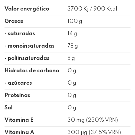
Valor energético
3700 Kj / 900 Kcal
Grasas
100 g
- saturadas
14 g
- monoinsaturadas
78 g
- poliinsaturadas
8 g
Hidratos de carbono
0 g
- azúcares
0 g
Proteínas
0 g
Sal
0 g
Vitamina E
30 mg (250% VRN)
Vitamina A
300 µg (37,5% VRN)