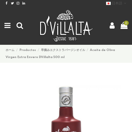
日本語
0
ホーム
Productos
早摘みエクストラバージンオイル
Aceite de Oliva
Virgen Extra Envero DVillalta 500 ml