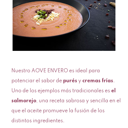
Nuestro AOVE ENVERO es ideal para
potenciar el sabor de
purés
y
cremas frías
.
Uno de los ejemplos más tradicionales es
el
salmorejo
, una receta sabrosa y sencilla en el
que el aceite promueve la fusión de los
distintos ingredientes.