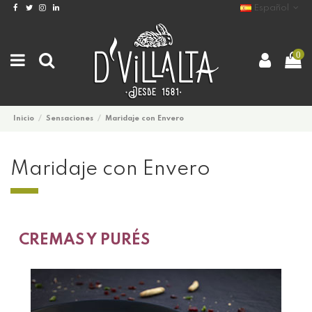
Español
0
Inicio
Sensaciones
Maridaje con Envero
Maridaje con Envero
CREMAS Y PURÉS