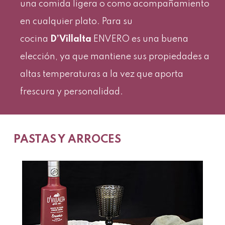
una comida ligera o como acompañamiento
en cualquier plato. Para su
cocina
D’Villalta
ENVERO es una buena
elección, ya que mantiene sus propiedades a
altas temperaturas a la vez que aporta
frescura y personalidad.
PASTAS Y ARROCES