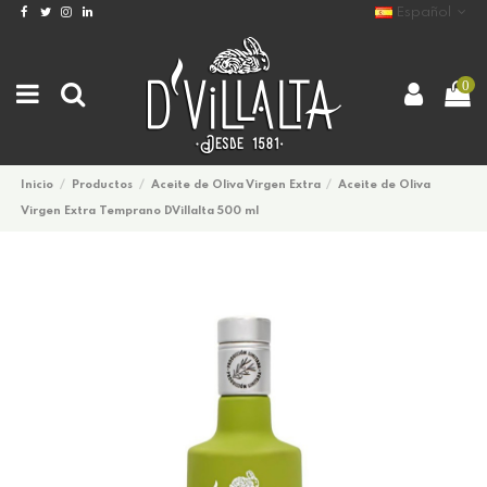
Español
0
Inicio
Productos
Aceite de Oliva Virgen Extra
Aceite de Oliva
Virgen Extra Temprano DVillalta 500 ml