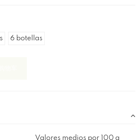
s
6 botellas
购物车
Valores medios por 100 g