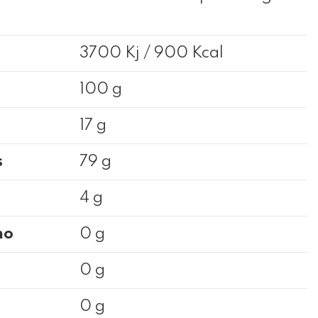
3700 Kj / 900 Kcal
100 g
17 g
s
79 g
4 g
no
0 g
0 g
0 g