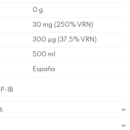
0 g
30 mg (250% VRN)
300 µg (37,5% VRN)
500 ml
España
P-1B
s