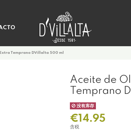
ACTO
 Extra Temprano DVillalta 500 ml
Aceite de Ol
Temprano DV
没有库存
€14.95
含税