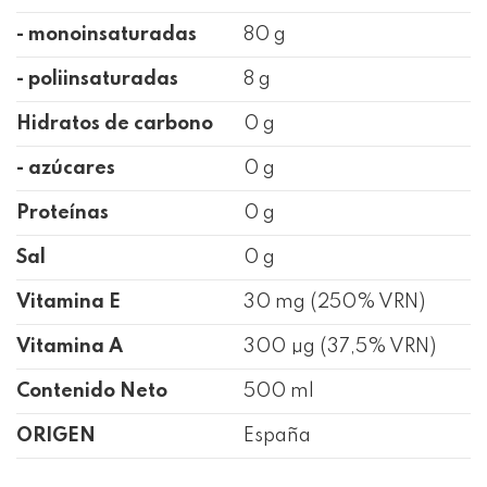
- monoinsaturadas
80 g
- poliinsaturadas
8 g
Hidratos de carbono
0 g
- azúcares
0 g
Proteínas
0 g
Sal
0 g
Vitamina E
30 mg (250% VRN)
Vitamina A
300 µg (37,5% VRN)
Contenido Neto
500 ml
ORIGEN
España