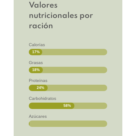
Valores
nutricionales por
ración
Calorías
17%
17%
Grasas
18%
18%
Proteínas
24%
24%
Carbohidratos
58%
58%
Azúcares
0,2%
0,2%